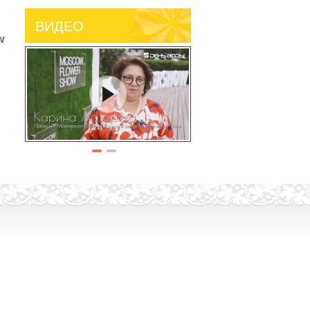
ВИДЕО
w