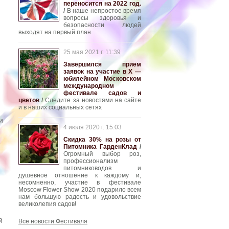
переносится на 2022 год.
/
В наше непростое время
вопросы здоровья и
безопасности людей
выходят на первый план.
25 мая 2021 г. 11:39
Завершился прием
заявок на участие в Х —
юбилейном Московском
международном
фестивале садов и
цветов
/
Следите за новостями на сайте
и в наших социальных сетях
и
4 июля 2020 г. 15:03
Скидка 30% на розы от
Питомника ГарденКлад
/
Огромный выбор роз,
профессионализм
питомниководов и
душевное отношение к каждому и,
несомненно, участие в фестивале
Moscow Flower Show 2020 подарило всем
нам большую радость и удовольствие
великолепия садов!
й
Все новости Фестиваля