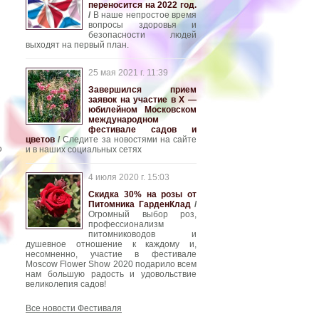
переносится на 2022 год.
/
В наше непростое время
вопросы здоровья и
безопасности людей
выходят на первый план.
25 мая 2021 г. 11:39
Завершился прием
заявок на участие в Х —
юбилейном Московском
международном
фестивале садов и
цветов
/
Следите за новостями на сайте
о
и в наших социальных сетях
4 июля 2020 г. 15:03
Скидка 30% на розы от
Питомника ГарденКлад
/
Огромный выбор роз,
профессионализм
питомниководов и
душевное отношение к каждому и,
несомненно, участие в фестивале
Moscow Flower Show 2020 подарило всем
нам большую радость и удовольствие
великолепия садов!
Все новости Фестиваля