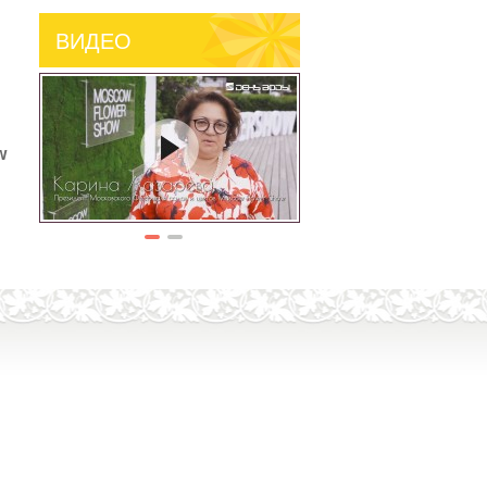
ВИДЕО
w