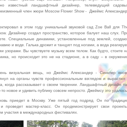
рно известный ландшафтный дизайнер, телеведущий садовы
неизменный член жюри Moscow Flower Show - Джеймс Александер
ктировал в этом году уникальный звуковой сад Zoe Ball для Th
how. Дизайнер создал пространство, которое балует наш слух. Пр
уете. Специальные динамики, установленные под землей, создаю
авию и воде. Галька дрожит и танцует под ногами, а вода реагируе
и узорами. Вы чувствуете музыку всем телом. Как будто, стоите н
мика, но происходит это не на стадионе, а в саду – в окружени
ень визуальная вещь, но Джеймс Александер - Синклер внов
лянул на органы чувств профессиональным взглядом и вырастил 
га, когда рассказывает о своем творении. Ландшафтный дизайн та
о-то новое и удивить публику совсем непросто. Джеймсу это удалось
овь приедет в Москву. Уже пятый год подряд. Он по традици
и проведет мастер-класс. Он продемонстрирует свои проекты
ом участия в международных фестивалях.