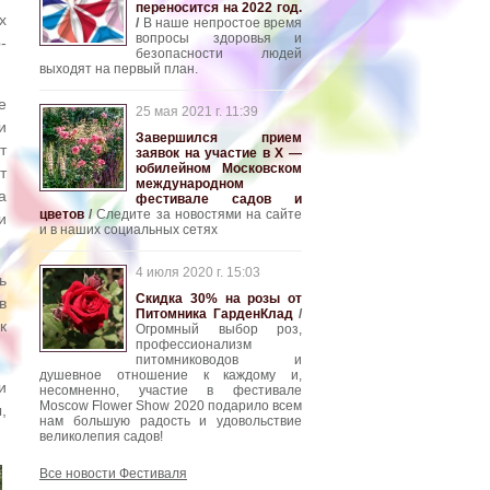
переносится на 2022 год.
х
/
В наше непростое время
вопросы здоровья и
-
безопасности людей
выходят на первый план.
e
25 мая 2021 г. 11:39
и
Завершился прием
т
заявок на участие в Х —
юбилейном Московском
т
международном
а
фестивале садов и
цветов
/
Следите за новостями на сайте
и
и в наших социальных сетях
4 июля 2020 г. 15:03
ь
Скидка 30% на розы от
в
Питомника ГарденКлад
/
к
Огромный выбор роз,
профессионализм
питомниководов и
душевное отношение к каждому и,
и
несомненно, участие в фестивале
Moscow Flower Show 2020 подарило всем
,
нам большую радость и удовольствие
великолепия садов!
Все новости Фестиваля