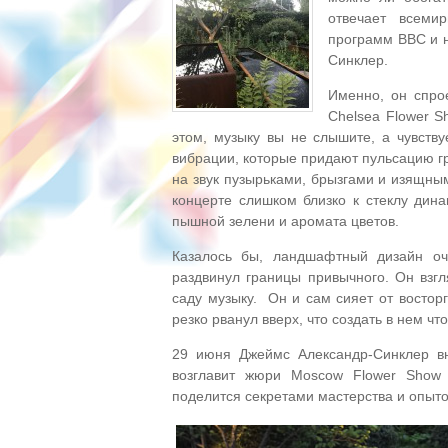
отвечает всеми
программ BBC и 
Синклер.
Именно, он спрое
Chelsea Flower S
этом, музыку вы не слышите, а чувств
вибрации, которые придают пульсацию гр
на звук пузырьками, брызгами и изящным
концерте слишком близко к стеклу дина
пышной зелени и аромата цветов.
Казалось бы, ландшафтный дизайн оч
раздвинул границы привычного. Он взг
саду музыку. Он и сам сияет от востор
резко рванул вверх, что создать в нем чт
29 июня Джеймс Александр-Синклер вн
возглавит жюри Moscow Flower Show 
поделится секретами мастерства и опыт