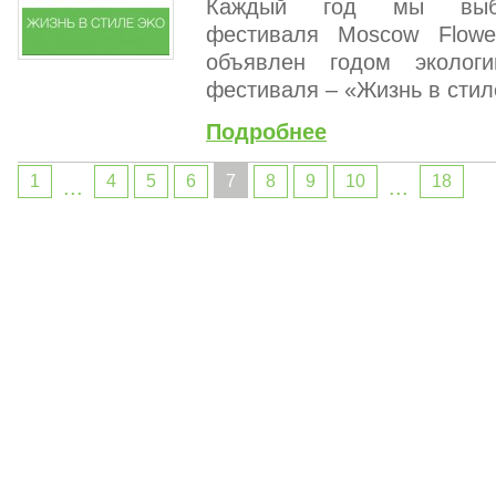
Каждый год мы выб
фестиваля Moscow Flow
объявлен годом эколог
фестиваля – «Жизнь в стил
Подробнее
1
4
5
6
7
8
9
10
18
...
...